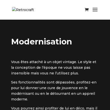
Découvrez notre sélection des meilleurs
casinos sans
condition de mise en 2026
pour profiter de bonus sans
wagering et retirer vos gains plus simplement. Comparez les
offres disponibles et choisissez une plateforme adaptée à
Modernisation
vos préférences de jeu.
Les smartphones offrent aujourd’hui une expérience de jeu
fluide, rapide et accessible, à condition de choisir des
Vous êtes attaché à un objet vintage. Le style et
plateformes fiables et adaptées aux petits écrans. Consultez
la conception de l’époque ne vous laisse pas
ce guide du
casino en ligne sur mobile en 2026
pour
insensible mais vous ne l’utilisez plus.
découvrir les critères essentiels, les fonctionnalités
incontournables et les bonnes pratiques pour jouer sans
Ses fonctionnalités sont dépassées, profitez-en
compromis.
pour lui donner une cure de jouvence en le
modérnisant ou en le détournant en un appreil
Pour les joueurs à la recherche de transactions rapides et
moderne.
sécurisées, ce guide dédié aux
casinos crypto avec retrait
instantané
présente les critères essentiels pour choisir une
Vous pourrez ainsi profiter de lui en déco, mais il